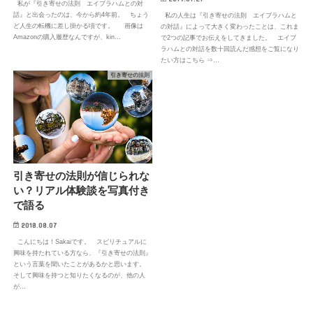
私が『引き寄せの法則 エイブラハムとの対
話』と出会ったのは、今から約4年前。 ちょう
私の人生は『引き寄せの法則 エイブラハムと
ど人生の転機に差し掛かる頃です。 画像は
の対話』によって大きく変わったことは、これま
Amazonの購入履歴なんですが、kin…
で2つの記事でお伝えをしてきました。 エイブ
ラハムとの対話を数十回読んだ感想をご覧になり
たい方はこちら ⇒…
引き寄せの法則
引き寄せの法則が信じられな
い？リアル体験談を写真付き
で語る
2018.08.07
こんにちは！Sakaiです。 スピリチュアルに
興味を持たれている方なら、『引き寄せの法則』
という言葉を聞いたことがあるかと思います。
そして興味を持つと知りたくなるのが、他の人
が…