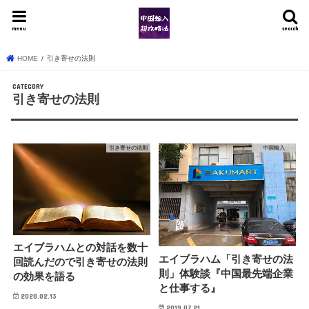
menu
search
HOME
引き寄せの法則
引き寄せの法則
引き寄せの法則
中国輸入
エイブラハムとの対話を数十
エイブラハム「引き寄せの法
回読んだので引き寄せの法則
則」体験談『中国最先端企業
の効果を語る
と仕事する』
2020.02.13
2019.07.21