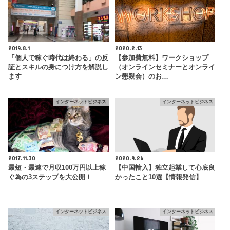
2019.8.1
2020.2.13
「個人で稼ぐ時代は終わる」の反
【参加費無料】ワークショップ
証とスキルの身につけ方を解説し
（オンラインセミナーとオンライ
ます
ン懇親会）のお…
インターネットビジネス
インターネットビジネス
2017.11.30
2020.9.26
最短・最速で月収100万円以上稼
【中国輸入】独立起業して心底良
ぐ為の3ステップを大公開！
かったこと10選【情報発信】
インターネットビジネス
インターネットビジネス