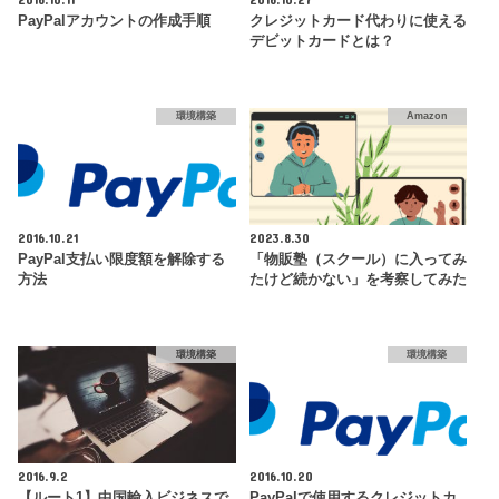
PayPalアカウントの作成手順
クレジットカード代わりに使える
デビットカードとは？
環境構築
Amazon
2016.10.21
2023.8.30
PayPal支払い限度額を解除する
「物販塾（スクール）に入ってみ
方法
たけど続かない」を考察してみた
環境構築
環境構築
2016.9.2
2016.10.20
【ルート1】中国輸入ビジネスで
PayPalで使用するクレジットカ