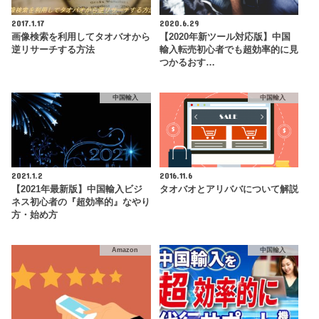
2017.1.17
2020.6.29
画像検索を利用してタオバオから
【2020年新ツール対応版】中国
逆リサーチする方法
輸入転売初心者でも超効率的に見
つかるおす…
中国輸入
中国輸入
2021.1.2
2016.11.6
【2021年最新版】中国輸入ビジ
タオバオとアリババについて解説
ネス初心者の『超効率的』なやり
方・始め方
Amazon
中国輸入