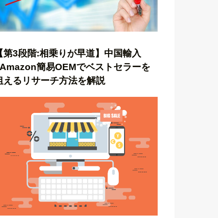
【第3段階:相乗りが早道】中国輸入
×Amazon簡易OEMでベストセラーを
狙えるリサーチ方法を解説