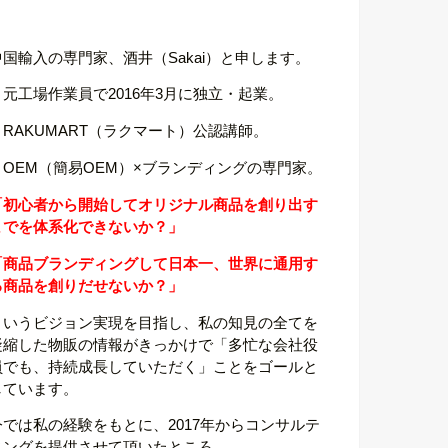
中国輸入の専門家、酒井（Sakai）と申します。
・元工場作業員で2016年3月に独立・起業。
・RAKUMART（ラクマート）公認講師。
・OEM（簡易OEM）×ブランディングの専門家。
「初心者から開始してオリジナル商品を創り出す
までを体系化できないか？」
「商品ブランディングして日本一、世界に通用す
る商品を創りだせないか？」
というビジョン実現を目指し、私の知見の全てを
凝縮した物販の情報がきっかけで「多忙な会社役
員でも、持続成長していただく」ことをゴールと
しています。
今では私の経験をもとに、2017年からコンサルテ
ィングを提供させて頂いたところ、