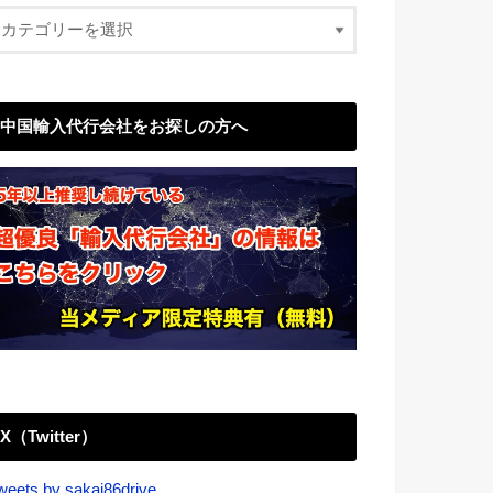
中国輸入代行会社をお探しの方へ
X（Twitter）
weets by sakai86drive