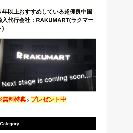
４年以上おすすめしている超優良中国
輸入代行会社：RAKUMART(ラクマー
ト)
※無料特典
プレゼント中
を
Category