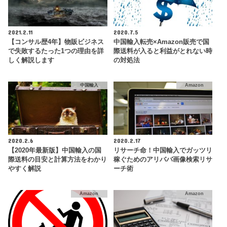
2021.2.11
2020.7.5
【コンサル歴4年】物販ビジネス
中国輸入転売×Amazon販売で国
で失敗するたった1つの理由を詳
際送料が入ると利益がとれない時
しく解説します
の対処法
中国輸入
Amazon
2020.2.6
2020.2.17
【2020年最新版】中国輸入の国
リサーチ命！中国輸入でガッツリ
際送料の目安と計算方法をわかり
稼ぐためのアリババ画像検索リサ
やすく解説
ーチ術
Amazon
Amazon