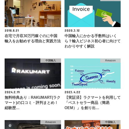
2018.8.21
2020.3.12
在宅で月収30万円稼ぐのに中国
中国輸入にかかる手数料はいく
輸入をお勧めする理由と実践方法
ら？輸入ビジネス初心者に向けて
わかりやすく解説
中国輸入
Amazon
2024.2.19
2023.4.22
無料特典あり：RAKUMART(ラク
【実証済】ラクマートを利用して
マート)の口コミ・評判まとめ！
「ベストセラー商品（簡易
経験歴…
OEM）」を創り出…
Amazon
中国輸入