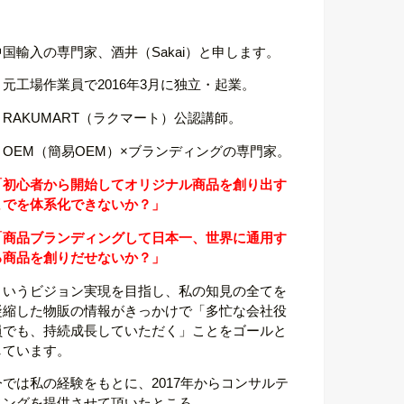
中国輸入の専門家、酒井（Sakai）と申します。
・元工場作業員で2016年3月に独立・起業。
・RAKUMART（ラクマート）公認講師。
・OEM（簡易OEM）×ブランディングの専門家。
「初心者から開始してオリジナル商品を創り出す
までを体系化できないか？」
「商品ブランディングして日本一、世界に通用す
る商品を創りだせないか？」
というビジョン実現を目指し、私の知見の全てを
凝縮した物販の情報がきっかけで「多忙な会社役
員でも、持続成長していただく」ことをゴールと
しています。
今では私の経験をもとに、2017年からコンサルテ
ィングを提供させて頂いたところ、