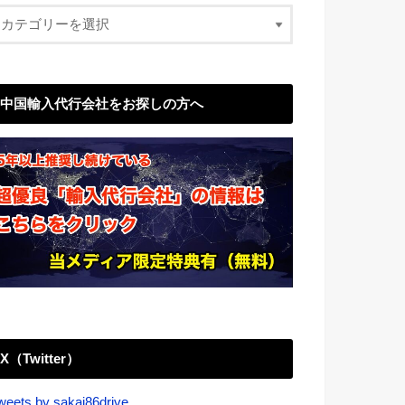
中国輸入代行会社をお探しの方へ
X（Twitter）
weets by sakai86drive