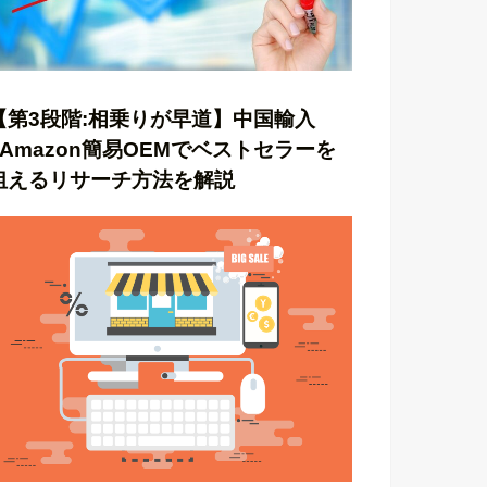
【第3段階:相乗りが早道】中国輸入
×Amazon簡易OEMでベストセラーを
狙えるリサーチ方法を解説