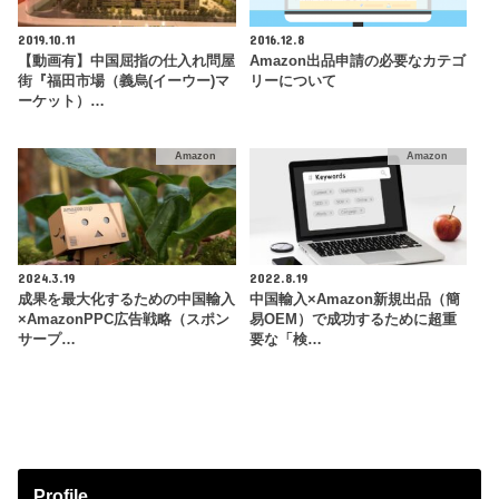
2019.10.11
2016.12.8
【動画有】中国屈指の仕入れ問屋
Amazon出品申請の必要なカテゴ
街『福田市場（義烏(イーウー)マ
リーについて
ーケット）…
Amazon
Amazon
2024.3.19
2022.8.19
成果を最大化するための中国輸入
中国輸入×Amazon新規出品（簡
×AmazonPPC広告戦略（スポン
易OEM）で成功するために超重
サープ…
要な「検…
Profile