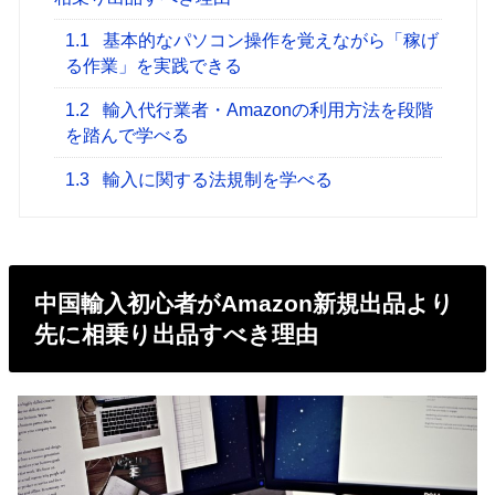
1.1
基本的なパソコン操作を覚えながら「稼げ
る作業」を実践できる
1.2
輸入代行業者・Amazonの利用方法を段階
を踏んで学べる
1.3
輸入に関する法規制を学べる
中国輸入初心者がAmazon新規出品より
先に相乗り出品すべき理由