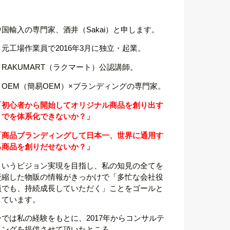
中国輸入の専門家、酒井（Sakai）と申します。
・元工場作業員で2016年3月に独立・起業。
・RAKUMART（ラクマート）公認講師。
・OEM（簡易OEM）×ブランディングの専門家。
「初心者から開始してオリジナル商品を創り出す
までを体系化できないか？」
「商品ブランディングして日本一、世界に通用す
る商品を創りだせないか？」
というビジョン実現を目指し、私の知見の全てを
凝縮した物販の情報がきっかけで「多忙な会社役
員でも、持続成長していただく」ことをゴールと
しています。
今では私の経験をもとに、2017年からコンサルテ
ィングを提供させて頂いたところ、