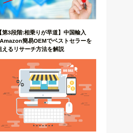
【第3段階:相乗りが早道】中国輸入
×Amazon簡易OEMでベストセラーを
狙えるリサーチ方法を解説