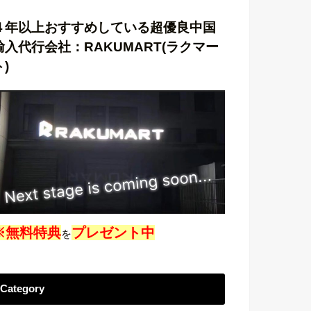
４年以上おすすめしている超優良中国
輸入代行会社：RAKUMART(ラクマー
ト)
※無料特典
プレゼント中
を
Category