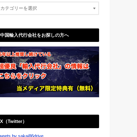
中国輸入代行会社をお探しの方へ
X（Twitter）
weets by sakai86drive