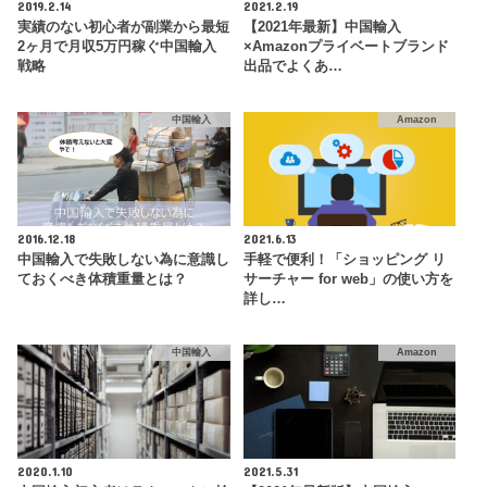
2019.2.14
2021.2.19
実績のない初心者が副業から最短
【2021年最新】中国輸入
2ヶ月で月収5万円稼ぐ中国輸入
×Amazonプライベートブランド
戦略
出品でよくあ…
中国輸入
Amazon
2016.12.18
2021.6.13
中国輸入で失敗しない為に意識し
手軽で便利！「ショッピング リ
ておくべき体積重量とは？
サーチャー for web」の使い方を
詳し…
中国輸入
Amazon
2020.1.10
2021.5.31