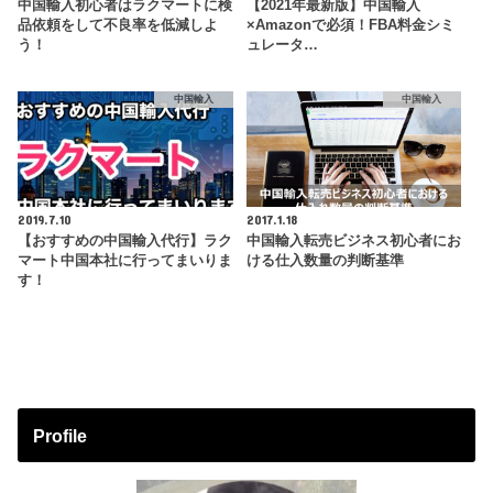
中国輸入初心者はラクマートに検
【2021年最新版】中国輸入
品依頼をして不良率を低減しよ
×Amazonで必須！FBA料金シミ
う！
ュレータ…
中国輸入
中国輸入
2019.7.10
2017.1.18
【おすすめの中国輸入代行】ラク
中国輸入転売ビジネス初心者にお
マート中国本社に行ってまいりま
ける仕入数量の判断基準
す！
Profile