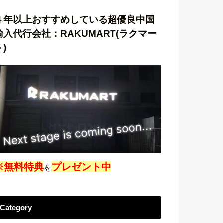
４年以上おすすめしている超優良中国
輸入代行会社：RAKUMART(ラクマー
ト)
※無料特典
プレゼント中
を
Category