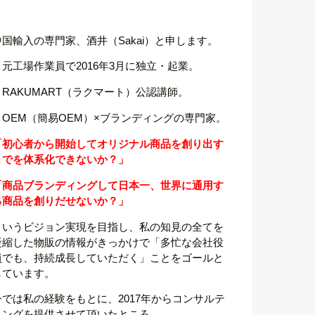
中国輸入の専門家、酒井（Sakai）と申します。
・元工場作業員で2016年3月に独立・起業。
・RAKUMART（ラクマート）公認講師。
・OEM（簡易OEM）×ブランディングの専門家。
「初心者から開始してオリジナル商品を創り出す
までを体系化できないか？」
「商品ブランディングして日本一、世界に通用す
る商品を創りだせないか？」
というビジョン実現を目指し、私の知見の全てを
凝縮した物販の情報がきっかけで「多忙な会社役
員でも、持続成長していただく」ことをゴールと
しています。
今では私の経験をもとに、2017年からコンサルテ
ィングを提供させて頂いたところ、