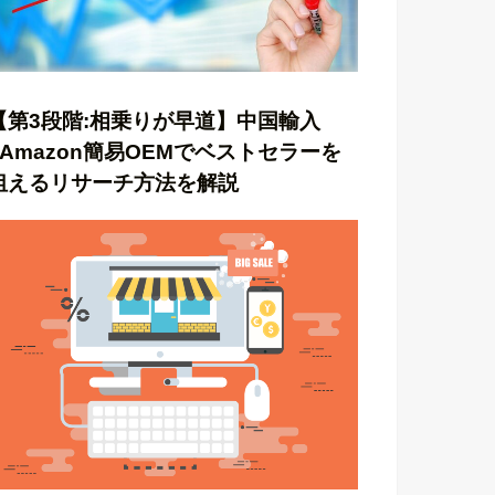
【第3段階:相乗りが早道】中国輸入
×Amazon簡易OEMでベストセラーを
狙えるリサーチ方法を解説