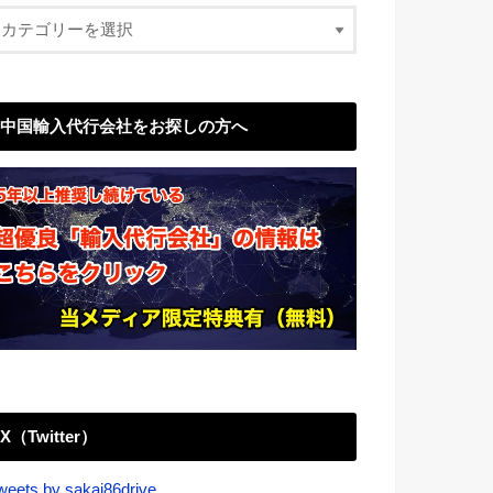
中国輸入代行会社をお探しの方へ
X（Twitter）
weets by sakai86drive