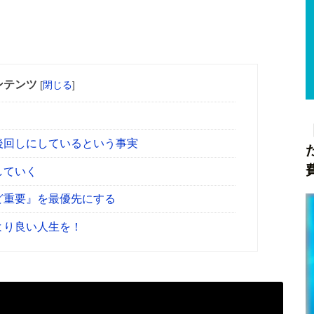
ンテンツ
[
閉じる
]
後回しにしているという事実
していく
ど重要』を最優先にする
より良い人生を！
？