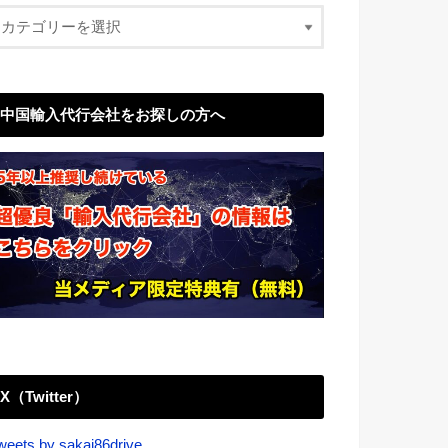
中国輸入代行会社をお探しの方へ
X（Twitter）
weets by sakai86drive