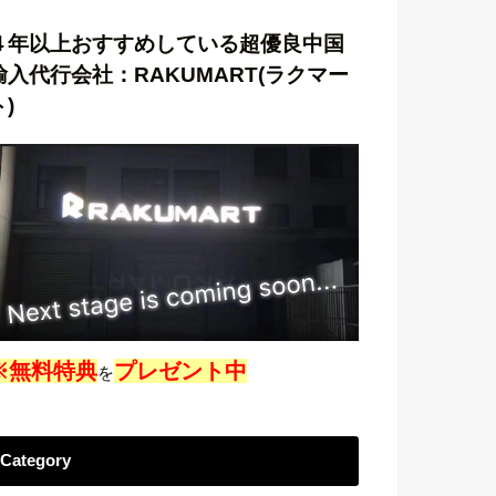
４年以上おすすめしている超優良中国
輸入代行会社：RAKUMART(ラクマー
ト)
※無料特典
プレゼント中
を
Category