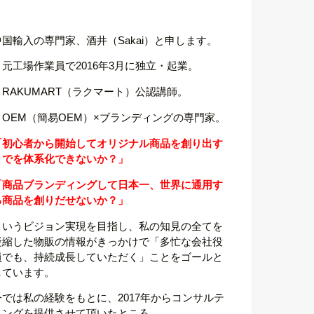
中国輸入の専門家、酒井（Sakai）と申します。
・元工場作業員で2016年3月に独立・起業。
・RAKUMART（ラクマート）公認講師。
・OEM（簡易OEM）×ブランディングの専門家。
「初心者から開始してオリジナル商品を創り出す
までを体系化できないか？」
「商品ブランディングして日本一、世界に通用す
る商品を創りだせないか？」
というビジョン実現を目指し、私の知見の全てを
凝縮した物販の情報がきっかけで「多忙な会社役
員でも、持続成長していただく」ことをゴールと
しています。
今では私の経験をもとに、2017年からコンサルテ
ィングを提供させて頂いたところ、