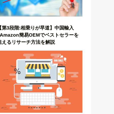
【第3段階:相乗りが早道】中国輸入
×Amazon簡易OEMでベストセラーを
狙えるリサーチ方法を解説