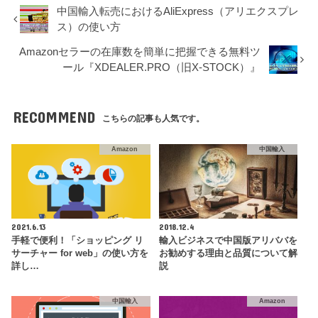
中国輸入転売におけるAliExpress（アリエクスプレ
ス）の使い方
Amazonセラーの在庫数を簡単に把握できる無料ツ
ール『XDEALER.PRO（旧X-STOCK）』
RECOMMEND
こちらの記事も人気です。
Amazon
中国輸入
2021.6.13
2018.12.4
手軽で便利！「ショッピング リ
輸入ビジネスで中国版アリババを
サーチャー for web」の使い方を
お勧めする理由と品質について解
詳し…
説
中国輸入
Amazon