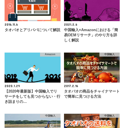
2016.11.6
2021.2.6
タオバオとアリババについて解説
中国輸入×Amazonにおける「簡
易OEMリサーチ」のやり方を詳
しく解説
Amazon
中国輸入
2020.1.29
2017.2.16
【2020年最新版】中国輸入でリ
タオバオの商品をチャイナマート
サーチをしても見つからない・行
で簡単に見つける方法
き詰まりの…
中国輸入
中国輸入