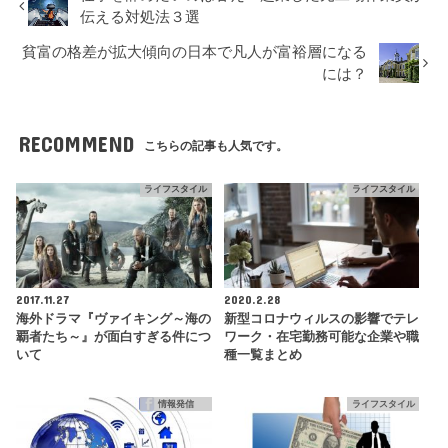
伝える対処法３選
貧富の格差が拡大傾向の日本で凡人が富裕層になる
には？
RECOMMEND
こちらの記事も人気です。
ライフスタイル
ライフスタイル
2017.11.27
2020.2.28
海外ドラマ『ヴァイキング～海の
新型コロナウィルスの影響でテレ
覇者たち～』が面白すぎる件につ
ワーク・在宅勤務可能な企業や職
いて
種一覧まとめ
情報発信
ライフスタイル