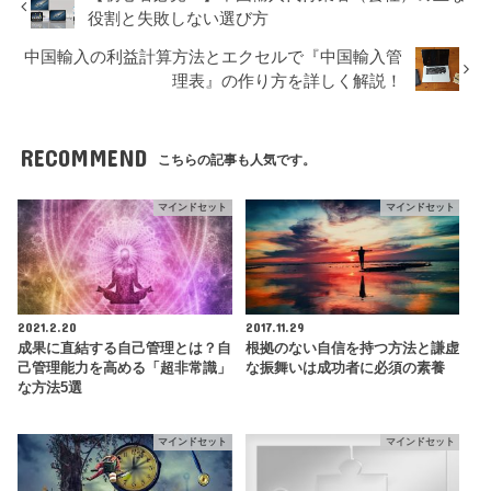
役割と失敗しない選び方
中国輸入の利益計算方法とエクセルで『中国輸入管
理表』の作り方を詳しく解説！
RECOMMEND
こちらの記事も人気です。
マインドセット
マインドセット
2021.2.20
2017.11.29
成果に直結する自己管理とは？自
根拠のない自信を持つ方法と謙虚
己管理能力を高める「超非常識」
な振舞いは成功者に必須の素養
な方法5選
マインドセット
マインドセット