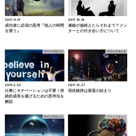
2017.11.19
2017.10.18
成功者に必須の思考『他人の時間
連絡が途絶えたらそれまで？メン
を買う』
ターとの付き合い方について
マインドセット
マインドセット
2019.2.25
2017.12.27
仕事にモチベーションは不要！持
現状維持は衰退の始まり
続的成長を遂げるための思考法を
解説
マインドセット
マインドセット